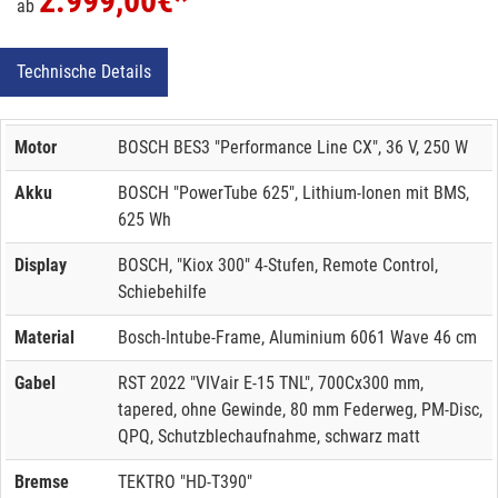
2.999,00
€*
ab
Technische Details
Motor
BOSCH BES3 "Performance Line CX", 36 V, 250 W
Akku
BOSCH "PowerTube 625", Lithium-Ionen mit BMS,
625 Wh
Display
BOSCH, "Kiox 300" 4-Stufen, Remote Control,
Schiebehilfe
Material
Bosch-Intube-Frame, Aluminium 6061 Wave 46 cm
Gabel
RST 2022 "VIVair E-15 TNL", 700Cx300 mm,
tapered, ohne Gewinde, 80 mm Federweg, PM-Disc,
QPQ, Schutzblechaufnahme, schwarz matt
Bremse
TEKTRO "HD-T390"