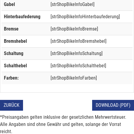
Gabel
[strShopBikeInfoGabel]
Hinterbaufederung
[strShopBikeInfoHinterbaufederung]
Bremse
[strShopBikeInfoBremse]
Bremshebel
[strShopBikeInfoBremshebel]
Schaltung
[strShopBikeInfoSchaltung]
Schalthebel
[strShopBikeInfoSchalthebel]
Farben:
[strShopBikeInfoFarben]
ZURÜCK
DOWNLOAD (PDF)
*Preisangaben gelten inklusive der gesetzlichen Mehrwertsteuer.
Alle Angaben sind ohne Gewähr und gelten, solange der Vorrat
reicht.