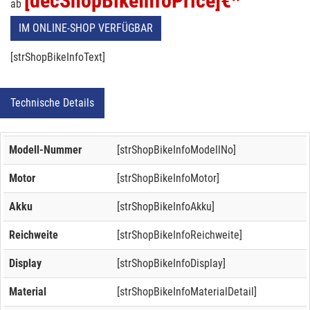
[decShopBikeInfoPrice]
€*
ab
IM ONLINE-SHOP VERFÜGBAR
[strShopBikeInfoText]
Technische Details
Modell-Nummer
[strShopBikeInfoModellNo]
Motor
[strShopBikeInfoMotor]
Akku
[strShopBikeInfoAkku]
Reichweite
[strShopBikeInfoReichweite]
Display
[strShopBikeInfoDisplay]
Material
[strShopBikeInfoMaterialDetail]