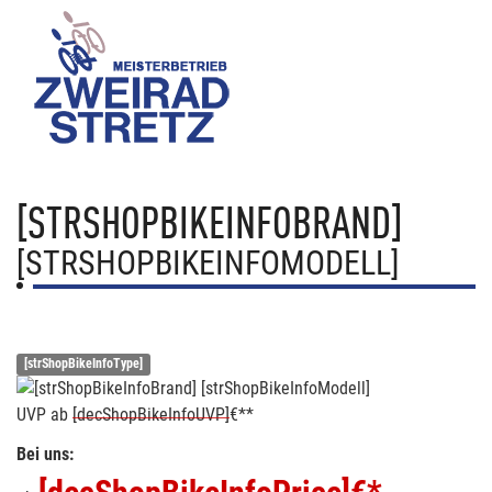
[STRSHOPBIKEINFOBRAND]
[STRSHOPBIKEINFOMODELL]
[strShopBikeInfoType]
UVP
ab
[decShopBikeInfoUVP]
€**
Bei uns: