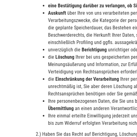
eine
Bestätigung
darüber zu verlangen, ob S
Auskunft
über Ihre von uns verarbeiteten pe
Verarbeitungszwecke, die Kategorie der per
die geplante Speicherdauer, das Bestehen ei
Beschwerderechts, die Herkunft Ihrer Daten,
einschließlich Profiling und ggfls. aussagekr
unverzüglich die
Berichtigung
unrichtiger od
die
Löschung
Ihrer bei uns gespeicherten pe
Meinungsäußerung und Information, zur Erfül
Verteidigung von Rechtsansprüchen erforderli
die
Einschränkung der Verarbeitung
Ihrer pe
unrechtmäßig ist, Sie aber deren Löschung a
Rechtsansprüchen benötigen oder Sie gemäß 
Ihre personenbezogenen Daten, die Sie uns b
Übermittlung
an einen anderen Verantwortlic
Ihre einmal erteilte Einwilligung jederzeit 
bis zum Widerruf erfolgten Verarbeitung nich
2.) Haben Sie das Recht auf Berichtigung, Löschun