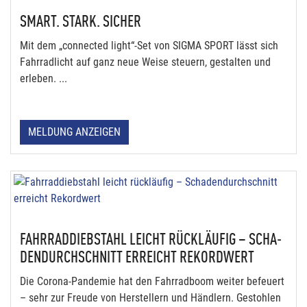
SMART. STARK. SICHER
Mit dem „connected light“-Set von SIGMA SPORT lässt sich
Fahrradlicht auf ganz neue Weise steuern, gestalten und
erleben. ...
MELDUNG ANZEIGEN
FAHR­R­AD­DIEB­STAHL LEICHT RÜCK­LÄU­FIG – SCHA­
DEN­DURCH­SCHNITT ERREICHT REKORD­WERT
Die Corona-Pandemie hat den Fahrradboom weiter befeuert
– sehr zur Freude von Herstellern und Händlern. Gestohlen