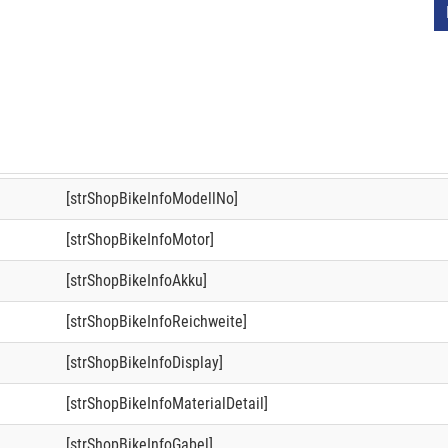
[strShopBikeInfoModellNo]
[strShopBikeInfoMotor]
[strShopBikeInfoAkku]
[strShopBikeInfoReichweite]
[strShopBikeInfoDisplay]
[strShopBikeInfoMaterialDetail]
[strShopBikeInfoGabel]