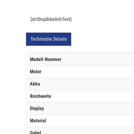
[strShopBikeInfoText]
Technische Details
Modell-Nummer
Motor
Akku
Reichweite
Display
Material
Gabel