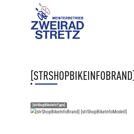
[STRSHOPBIKEINFOBRAND
[strShopBikeInfoType]