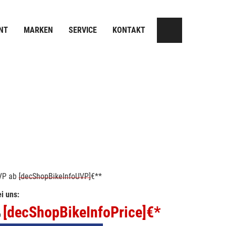
NT
MARKEN
SERVICE
KONTAKT
VP
ab
[decShopBikeInfoUVP]
€**
i uns:
[decShopBikeInfoPrice]
€*
b