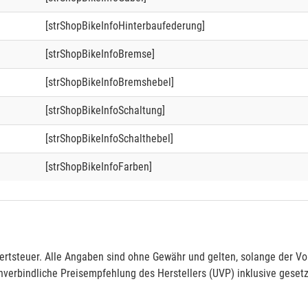
[strShopBikeInfoHinterbaufederung]
[strShopBikeInfoBremse]
[strShopBikeInfoBremshebel]
[strShopBikeInfoSchaltung]
[strShopBikeInfoSchalthebel]
[strShopBikeInfoFarben]
rtsteuer. Alle Angaben sind ohne Gewähr und gelten, solange der Vor
verbindliche Preisempfehlung des Herstellers (UVP) inklusive gesetz