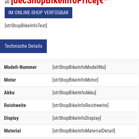
[decShopBikeInfoPrice]
€*
ab
IM ONLINE-SHOP VERFÜGBAR
[strShopBikeInfoText]
Technische Details
Modell-Nummer
[strShopBikeInfoModellNo]
Motor
[strShopBikeInfoMotor]
Akku
[strShopBikeInfoAkku]
Reichweite
[strShopBikeInfoReichweite]
Display
[strShopBikeInfoDisplay]
Material
[strShopBikeInfoMaterialDetail]