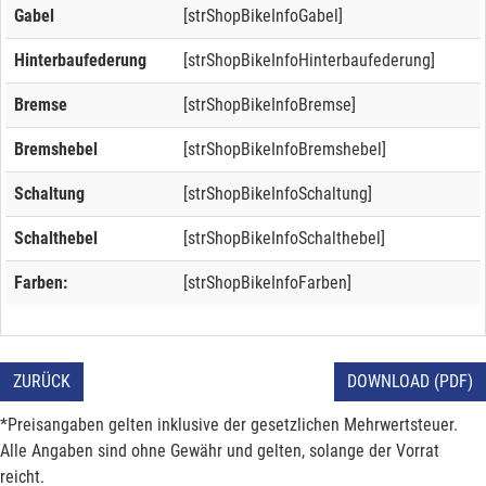
Gabel
[strShopBikeInfoGabel]
Hinterbaufederung
[strShopBikeInfoHinterbaufederung]
Bremse
[strShopBikeInfoBremse]
Bremshebel
[strShopBikeInfoBremshebel]
Schaltung
[strShopBikeInfoSchaltung]
Schalthebel
[strShopBikeInfoSchalthebel]
Farben:
[strShopBikeInfoFarben]
ZURÜCK
DOWNLOAD (PDF)
*Preisangaben gelten inklusive der gesetzlichen Mehrwertsteuer.
Alle Angaben sind ohne Gewähr und gelten, solange der Vorrat
reicht.