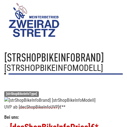
[STRSHOPBIKEINFOBRAND]
[STRSHOPBIKEINFOMODELL]
[strShopBikeInfoType]
UVP
ab
[decShopBikeInfoUVP]
€**
Bei uns: